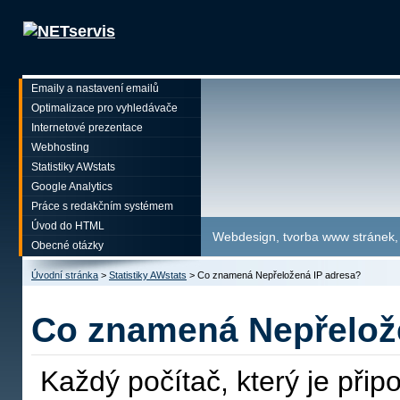
Emaily a nastavení emailů
Optimalizace pro vyhledávače
Internetové prezentace
Webhosting
Statistiky AWstats
Google Analytics
Práce s redakčním systémem
Úvod do HTML
Webdesign, tvorba www stránek, p
Obecné otázky
Úvodní stránka
>
Statistiky AWstats
>
Co znamená Nepřeložená IP adresa?
Co znamená Nepřelož
Každý počítač, který je připoj