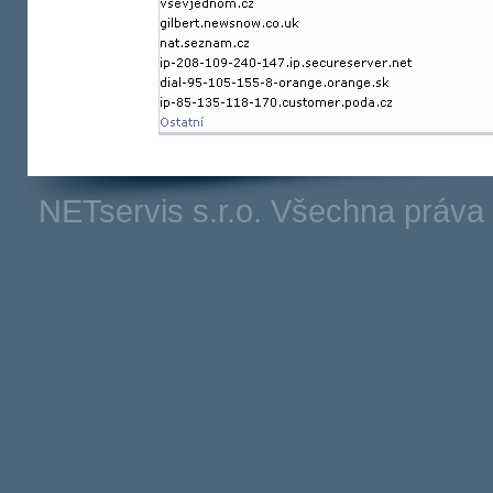
NETservis s.r.o. Všechna práv