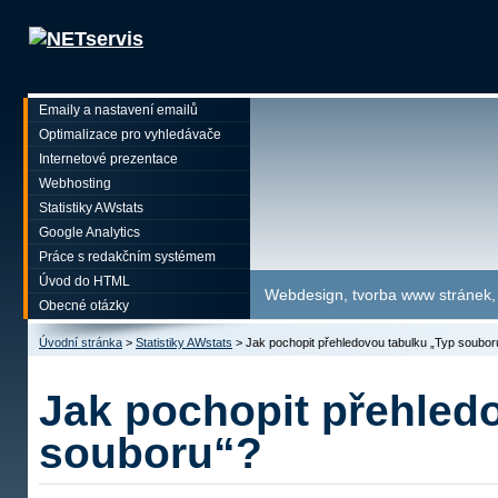
Emaily a nastavení emailů
Optimalizace pro vyhledávače
Internetové prezentace
Webhosting
Statistiky AWstats
Google Analytics
Práce s redakčním systémem
Úvod do HTML
Webdesign, tvorba www stránek, p
Obecné otázky
Úvodní stránka
>
Statistiky AWstats
>
Jak pochopit přehledovou tabulku „Typ soubor
Jak pochopit přehled
souboru“?