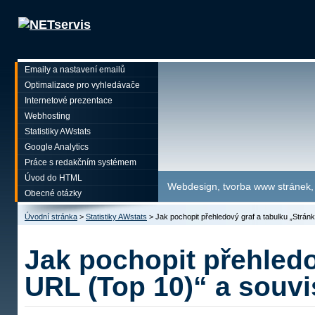
Emaily a nastavení emailů
Optimalizace pro vyhledávače
Internetové prezentace
Webhosting
Statistiky AWstats
Google Analytics
Práce s redakčním systémem
Úvod do HTML
Webdesign, tvorba www stránek, p
Obecné otázky
Úvodní stránka
>
Statistiky AWstats
>
Jak pochopit přehledový graf a tabulku „Strán
Jak pochopit přehledo
URL (Top 10)“ a souvi