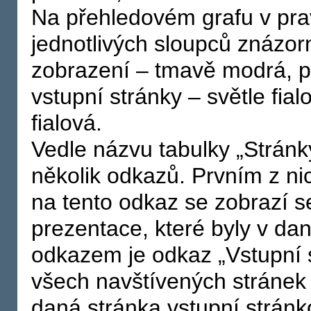
Na přehledovém grafu v prav
jednotlivých sloupců znázo
zobrazení – tmavě modrá, p
vstupní stránky – světle fia
fialová.
Vedle názvu tabulky „Stránk
několik odkazů. Prvním z nic
na tento odkaz se zobrazí 
prezentace, které byly v da
odkazem je odkaz „Vstupní 
všech navštívených stránek s
daná stránka vstupní strán