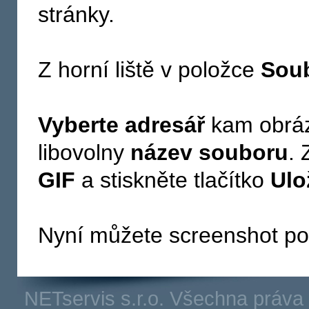
stránky.
Z horní liště v položce
Sou
Vyberte adresář
kam obráze
libovolny
název souboru
. 
GIF
a stiskněte tlačítko
Ulo
Nyní můžete screenshot pos
NETservis s.r.o. Všechna práv