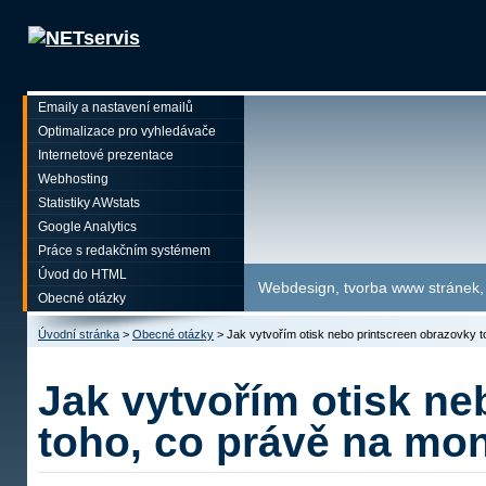
Emaily a nastavení emailů
Optimalizace pro vyhledávače
Internetové prezentace
Webhosting
Statistiky AWstats
Google Analytics
Práce s redakčním systémem
Úvod do HTML
Webdesign, tvorba www stránek, p
Obecné otázky
Úvodní stránka
>
Obecné otázky
>
Jak vytvořím otisk nebo printscreen obrazovky t
Jak vytvořím otisk ne
toho, co právě na mon