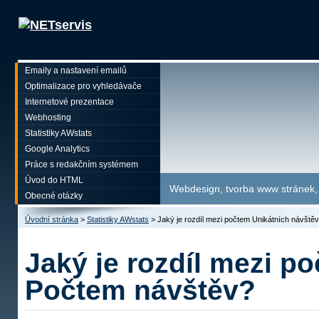
Emaily a nastavení emailů
Optimalizace pro vyhledávače
Internetové prezentace
Webhosting
Statistiky AWstats
Google Analytics
Práce s redakčním systémem
Úvod do HTML
Webdesign, tvorba www stránek, p
Obecné otázky
Úvodní stránka
>
Statistiky AWstats
>
Jaký je rozdíl mezi počtem Unikátních návště
Jaký je rozdíl mezi p
Počtem návštěv?